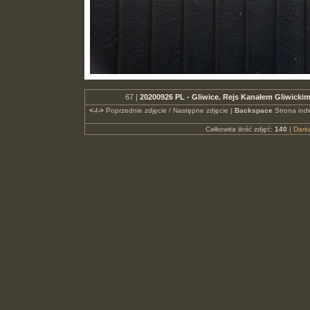
67 |
20200926 PL - Gliwice. Rejs Kanałem Gliwickim
<-/->
Poprzednie zdjęcie / Następne zdjęcie |
Backspace
Strona ind
Całkowita ilość zdjęć:
140
|
Dari