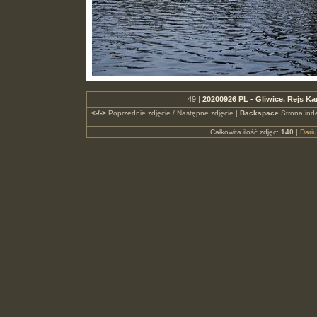
49 |
20200926 PL - Gliwice. Rejs 
<-/->
Poprzednie zdjęcie / Następne zdjęcie |
Backspace
Strona ind
Całkowita ilość zdjęć:
140
|
Dari