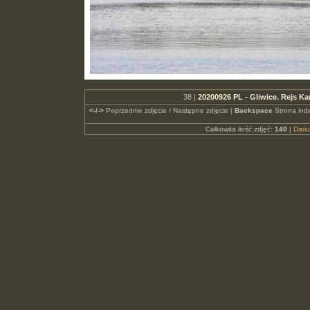
38 |
20200926 PL - Gliwice. Rejs 
<-/->
Poprzednie zdjęcie / Następne zdjęcie |
Backspace
Strona ind
Całkowita ilość zdjęć:
140
|
Dari