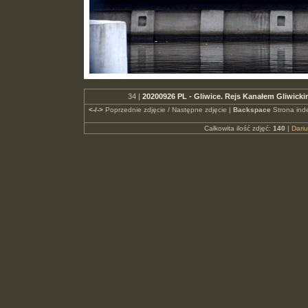
34 |
20200926 PL - Gliwice. Rejs Kanałem Gliwicki
<-/->
Poprzednie zdjęcie / Następne zdjęcie |
Backspace
Strona ind
Całkowita ilość zdjęć:
140
|
Dari