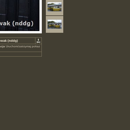
Nowak (nddg)
cja
Uruchom/zatrzymaj pokaz