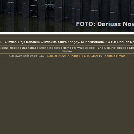
L - Gliwice. Rejs Kanałem Gliwickim. Śluza Łabędy. XI Indrustriada. FOTO: Dariusz 
tępne zdjęcie |
Backspace
Strona indeksu |
Home
Pierwsze zdjęcie |
End
Ostatnie zdjęcie |
Spa
slajdów
Całkowita ilość zdjęć:
140
|
Dariusz NOWAK (nddg) - FOTOGRAFIA
|
Kontakt e-mail: