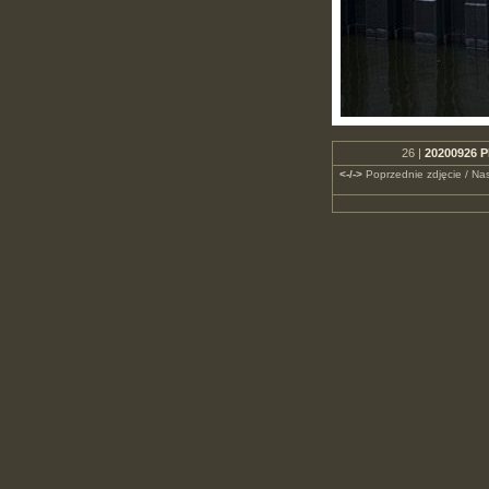
26 |
20200926 P
<-/->
Poprzednie zdjęcie / Nas