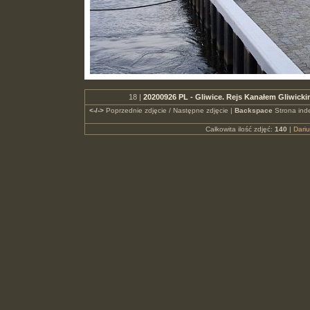
18 |
20200926 PL - Gliwice. Rejs Kanałem Gliwicki
<-/->
Poprzednie zdjęcie / Następne zdjęcie |
Backspace
Strona ind
Całkowita ilość zdjęć:
140
|
Dari