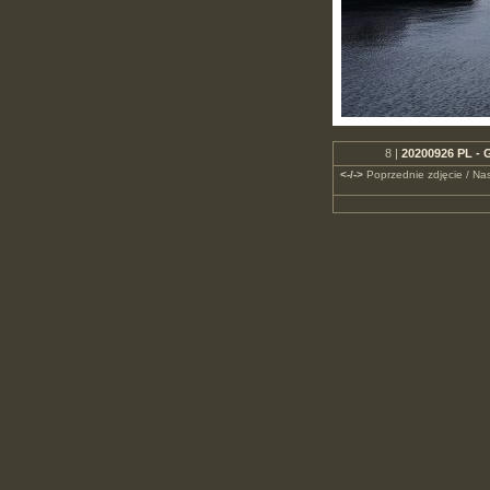
8 |
20200926 PL - G
<-/->
Poprzednie zdjęcie / Nas