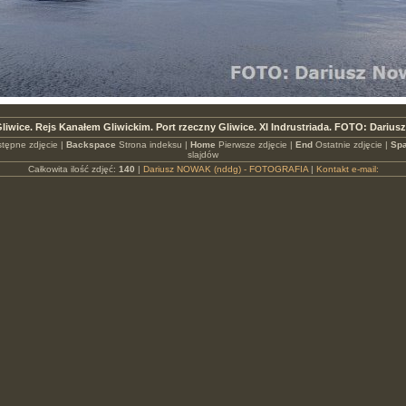
liwice. Rejs Kanałem Gliwickim. Port rzeczny Gliwice. XI Indrustriada. FOTO: Dariu
tępne zdjęcie |
Backspace
Strona indeksu |
Home
Pierwsze zdjęcie |
End
Ostatnie zdjęcie |
Spa
slajdów
Całkowita ilość zdjęć:
140
|
Dariusz NOWAK (nddg) - FOTOGRAFIA
|
Kontakt e-mail: