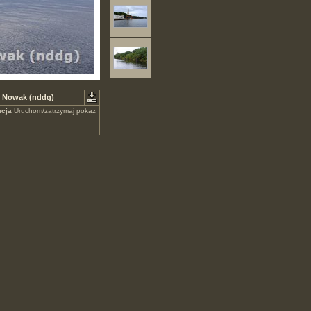
sz Nowak (nddg)
cja
Uruchom/zatrzymaj pokaz