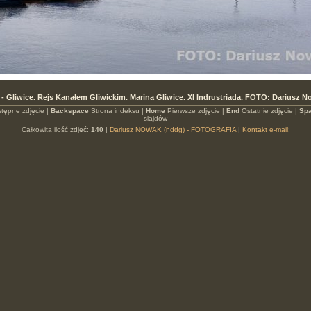
- Gliwice. Rejs Kanałem Gliwickim. Marina Gliwice. XI Indrustriada. FOTO: Dariusz 
tępne zdjęcie |
Backspace
Strona indeksu |
Home
Pierwsze zdjęcie |
End
Ostatnie zdjęcie |
Spa
slajdów
Całkowita ilość zdjęć:
140
|
Dariusz NOWAK (nddg) - FOTOGRAFIA
|
Kontakt e-mail: