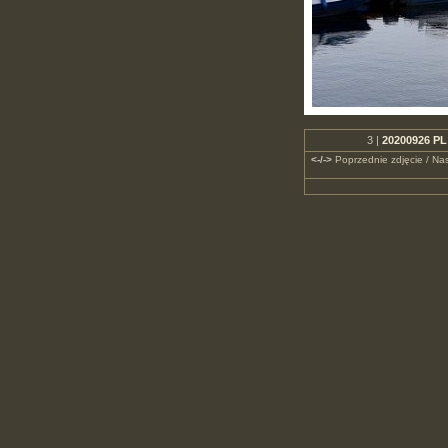
3 |
20200926 PL 
<-/->
Poprzednie zdjęcie / Nas