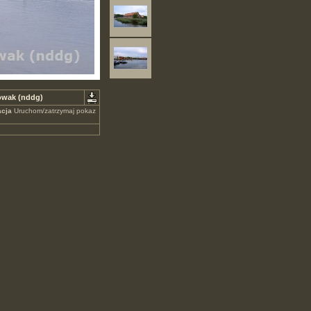
Nowak (nddg)
cja
Uruchom/zatrzymaj pokaz