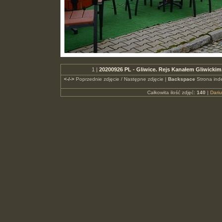
1 |
20200926 PL - Gliwice. Rejs Kanałem Gliwickim
<-/->
Poprzednie zdjęcie / Następne zdjęcie |
Backspace
Strona ind
Całkowita ilość zdjęć:
140
|
Dari