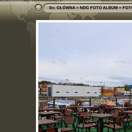
Str. GŁÓWNA
»
NDG FOTO ALBUM
»
FOT