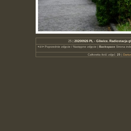
25 |
20200926 PL - Gliwice. Radiostacja g
<-/->
Poprzednie zdjęcie / Następne zdjęcie |
Backspace
Strona ind
Całkowita ilość zdjęć:
25
|
Dari