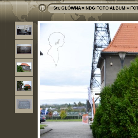
Str. GŁÓWNA
»
NDG FOTO ALBUM
»
FO