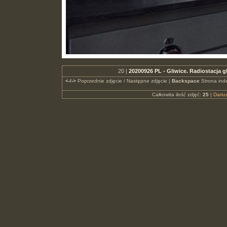
20 |
20200926 PL - Gliwice. Radiostacja g
<-/->
Poprzednie zdjęcie / Następne zdjęcie |
Backspace
Strona ind
Całkowita ilość zdjęć:
25
|
Dari