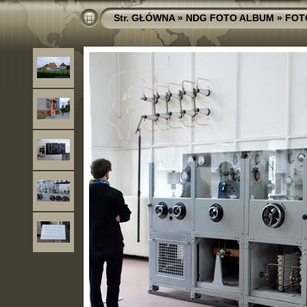
Str. GŁÓWNA
»
NDG FOTO ALBUM
»
FOT