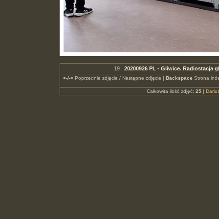
19 |
20200926 PL - Gliwice. Radiostacja g
<-/->
Poprzednie zdjęcie / Następne zdjęcie |
Backspace
Strona ind
Całkowita ilość zdjęć:
25
|
Dari