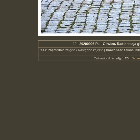
12 |
20200926 PL - Gliwice. Radiostacja g
<-/->
Poprzednie zdjęcie / Następne zdjęcie |
Backspace
Strona ind
Całkowita ilość zdjęć:
25
|
Dari