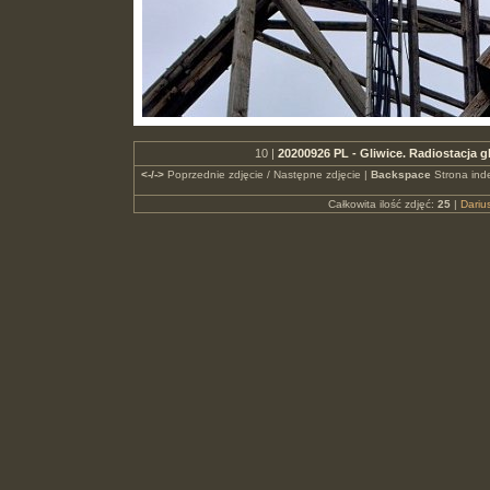
10 |
20200926 PL - Gliwice. Radiostacja g
<-/->
Poprzednie zdjęcie / Następne zdjęcie |
Backspace
Strona ind
Całkowita ilość zdjęć:
25
|
Dari