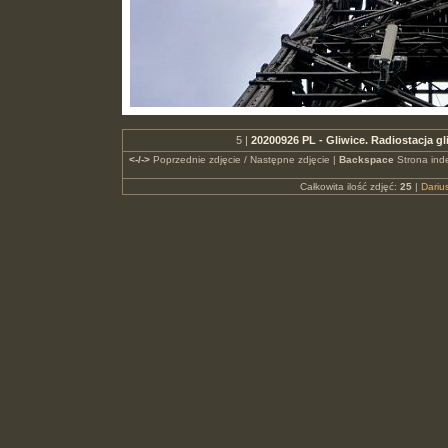
5 |
20200926 PL - Gliwice. Radiostacja g
<-/->
Poprzednie zdjęcie / Następne zdjęcie |
Backspace
Strona ind
Całkowita ilość zdjęć:
25
|
Dari