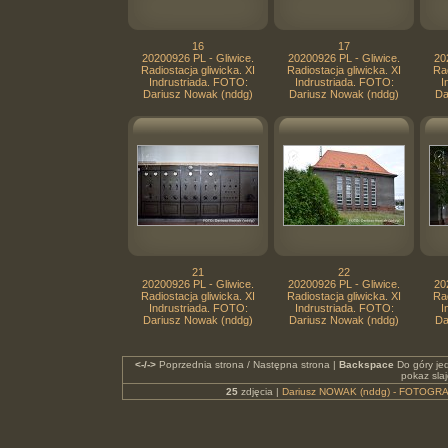
16
17
20200926 PL - Gliwice.
20200926 PL - Gliwice.
20
Radiostacja gliwicka. XI
Radiostacja gliwicka. XI
Rad
Indrustriada. FOTO:
Indrustriada. FOTO:
I
Dariusz Nowak (nddg)
Dariusz Nowak (nddg)
Da
21
22
20200926 PL - Gliwice.
20200926 PL - Gliwice.
20
Radiostacja gliwicka. XI
Radiostacja gliwicka. XI
Rad
Indrustriada. FOTO:
Indrustriada. FOTO:
I
Dariusz Nowak (nddg)
Dariusz Nowak (nddg)
Da
<-/->
Poprzednia strona / Następna strona |
Backspace
Do góry je
pokaz sla
25
zdjęcia |
Dariusz NOWAK (nddg) - FOTOGRA