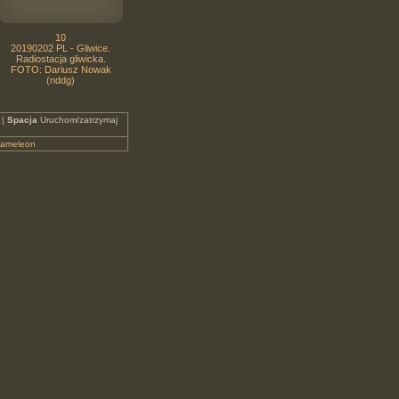
10
20190202 PL - Gliwice.
Radiostacja gliwicka.
FOTO: Dariusz Nowak
(nddg)
 |
Spacja
Uruchom/zatrzymaj
ameleon