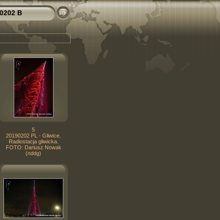
0202 B
5
20190202 PL - Gliwice.
Radiostacja gliwicka.
FOTO: Dariusz Nowak
(nddg)