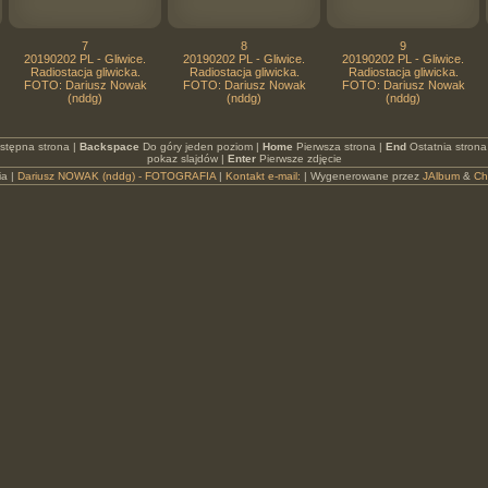
7
8
9
20190202 PL - Gliwice.
20190202 PL - Gliwice.
20190202 PL - Gliwice.
Radiostacja gliwicka.
Radiostacja gliwicka.
Radiostacja gliwicka.
FOTO: Dariusz Nowak
FOTO: Dariusz Nowak
FOTO: Dariusz Nowak
(nddg)
(nddg)
(nddg)
stępna strona |
Backspace
Do góry jeden poziom |
Home
Pierwsza strona |
End
Ostatnia strona
pokaz slajdów |
Enter
Pierwsze zdjęcie
ia |
Dariusz NOWAK (nddg) - FOTOGRAFIA
|
Kontakt e-mail:
| Wygenerowane przez
JAlbum
&
Ch