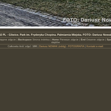
2 PL - Gliwice. Park im. Fryderyka Chopina. Palmiarnia Miejska. FOTO: Dariusz Nowa
tępne zdjęcie |
Backspace
Strona indeksu |
Home
Pierwsze zdjęcie |
End
Ostatnie zdjęcie |
Spa
slajdów
Całkowita ilość zdjęć:
100
|
Dariusz NOWAK (nddg) - FOTOGRAFIA
|
Kontakt e-mail: