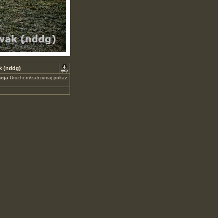
k (nddg)
cja
Uruchom/zatrzymaj pokaz