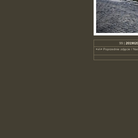
99 |
2019020
<-/->
Poprzednie zdjęcie / Nas