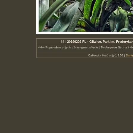
88 |
20190202 PL - Gliwice. Park im. Fryderyk
<-/->
Poprzednie zdjęcie / Następne zdjęcie |
Backspace
Strona ind
Całkowita ilość zdjęć:
100
|
Dari