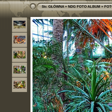
Str. GŁÓWNA
»
NDG FOTO ALBUM
»
FOT