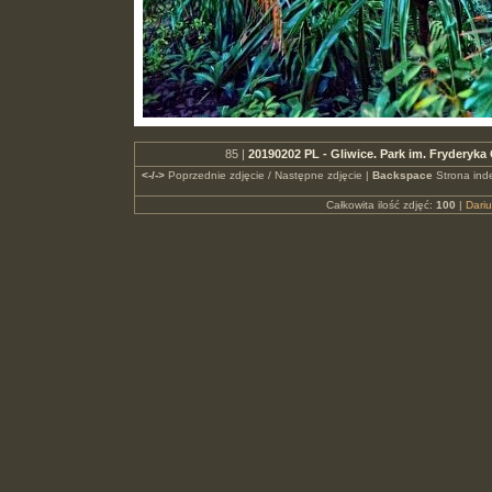
85 |
20190202 PL - Gliwice. Park im. Fryderyk
<-/->
Poprzednie zdjęcie / Następne zdjęcie |
Backspace
Strona ind
Całkowita ilość zdjęć:
100
|
Dari