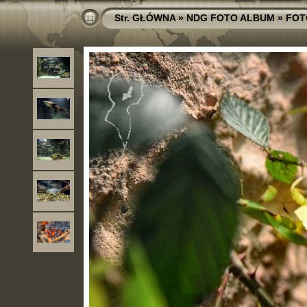
Str. GŁÓWNA
»
NDG FOTO ALBUM
»
FOT