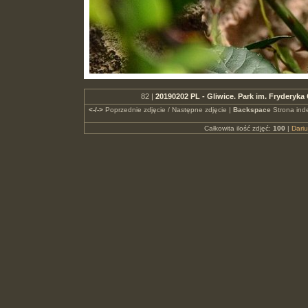
82 |
20190202 PL - Gliwice. Park im. Fryderyk
<-/->
Poprzednie zdjęcie / Następne zdjęcie |
Backspace
Strona ind
Całkowita ilość zdjęć:
100
|
Dari