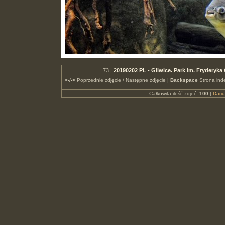
73 |
20190202 PL - Gliwice. Park im. Fryderyk
<-/->
Poprzednie zdjęcie / Następne zdjęcie |
Backspace
Strona ind
Całkowita ilość zdjęć:
100
|
Dari