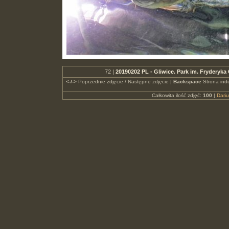
72 |
20190202 PL - Gliwice. Park im. Fryderyk
<-/->
Poprzednie zdjęcie / Następne zdjęcie |
Backspace
Strona ind
Całkowita ilość zdjęć:
100
|
Dari