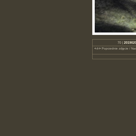
70 |
2019020
<-/->
Poprzednie zdjęcie / Nas