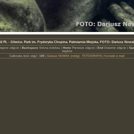
2 PL - Gliwice. Park im. Fryderyka Chopina. Palmiarnia Miejska. FOTO: Dariusz Nowa
tępne zdjęcie |
Backspace
Strona indeksu |
Home
Pierwsze zdjęcie |
End
Ostatnie zdjęcie |
Spa
slajdów
Całkowita ilość zdjęć:
100
|
Dariusz NOWAK (nddg) - FOTOGRAFIA
|
Kontakt e-mail: