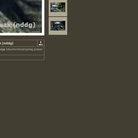
k (nddg)
cja
Uruchom/zatrzymaj pokaz