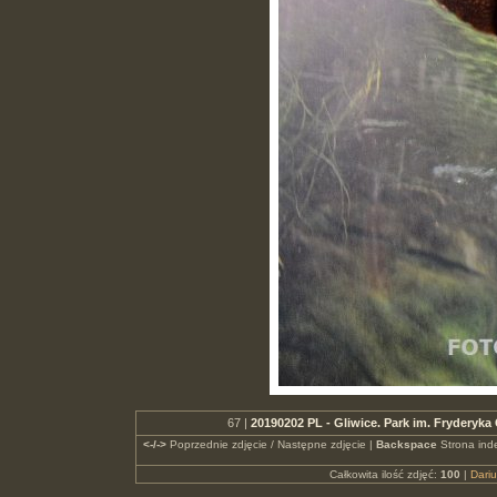
67 |
20190202 PL - Gliwice. Park im. Fryderyk
<-/->
Poprzednie zdjęcie / Następne zdjęcie |
Backspace
Strona ind
Całkowita ilość zdjęć:
100
|
Dari