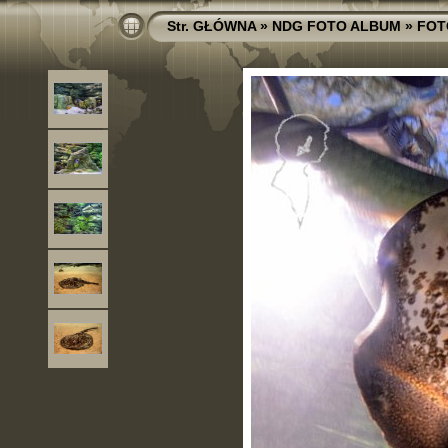
Str. GŁÓWNA
»
NDG FOTO ALBUM
»
FOT