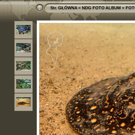
Str. GŁÓWNA
»
NDG FOTO ALBUM
»
FOT