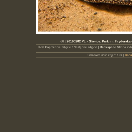
66 |
20190202 PL - Gliwice. Park im. Fryderyk
<-/->
Poprzednie zdjęcie / Następne zdjęcie |
Backspace
Strona ind
Całkowita ilość zdjęć:
100
|
Dari