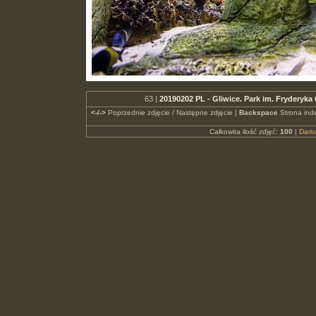
63 |
20190202 PL - Gliwice. Park im. Fryderyk
<-/->
Poprzednie zdjęcie / Następne zdjęcie |
Backspace
Strona ind
Całkowita ilość zdjęć:
100
|
Dari