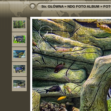
Str. GŁÓWNA
»
NDG FOTO ALBUM
»
FOT