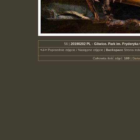
56 |
20190202 PL - Gliwice. Park im. Fryderyk
<-/->
Poprzednie zdjęcie / Następne zdjęcie |
Backspace
Strona ind
Całkowita ilość zdjęć:
100
|
Dari