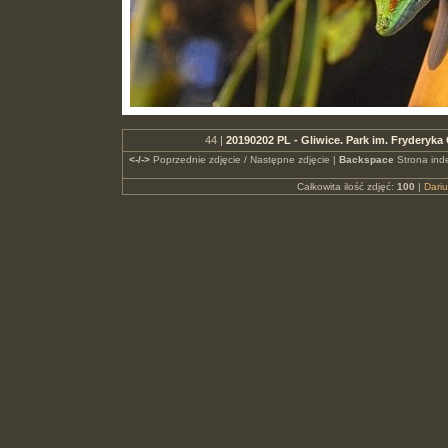
44 |
20190202 PL - Gliwice. Park im. Fryderyk
<-/->
Poprzednie zdjęcie / Następne zdjęcie |
Backspace
Strona ind
Całkowita ilość zdjęć:
100
|
Dari