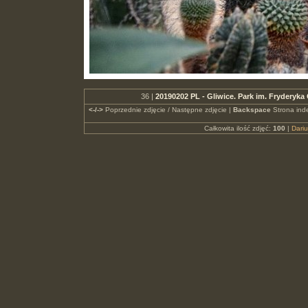
36 |
20190202 PL - Gliwice. Park im. Fryderyk
<-/->
Poprzednie zdjęcie / Następne zdjęcie |
Backspace
Strona ind
Całkowita ilość zdjęć:
100
|
Dari