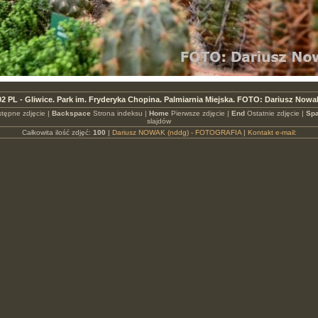
2 PL - Gliwice. Park im. Fryderyka Chopina. Palmiarnia Miejska. FOTO: Dariusz Nowa
tępne zdjęcie |
Backspace
Strona indeksu |
Home
Pierwsze zdjęcie |
End
Ostatnie zdjęcie |
Spa
slajdów
Całkowita ilość zdjęć:
100
|
Dariusz NOWAK (nddg) - FOTOGRAFIA
|
Kontakt e-mail: