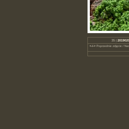
35 |
2019020
<-/->
Poprzednie zdjęcie / Nas