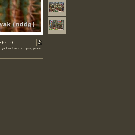
k (nddg)
cja
Uruchom/zatrzymaj pokaz