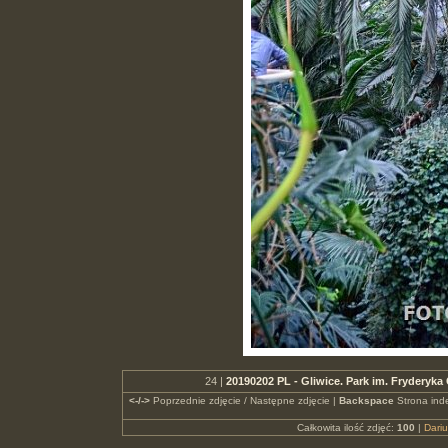
24 |
20190202 PL - Gliwice. Park im. Fryderyk
<-/->
Poprzednie zdjęcie / Następne zdjęcie |
Backspace
Strona ind
Całkowita ilość zdjęć:
100
|
Dari