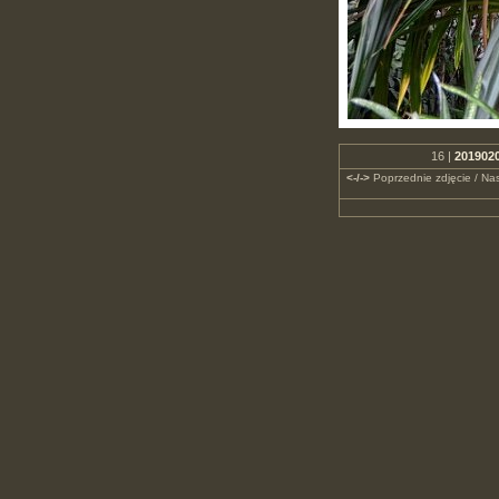
16 |
2019020
<-/->
Poprzednie zdjęcie / Nas