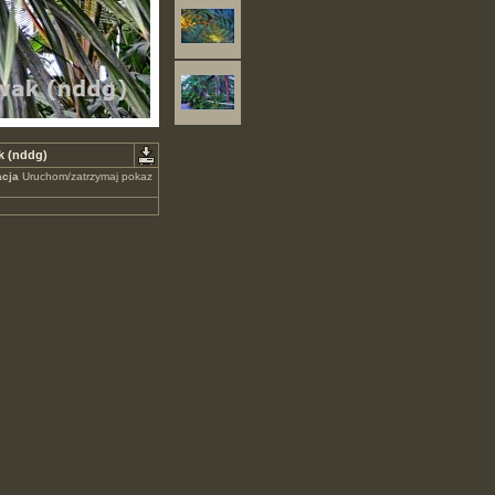
k (nddg)
cja
Uruchom/zatrzymaj pokaz