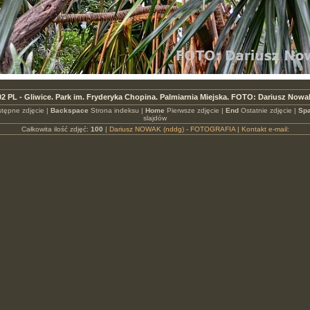
2 PL - Gliwice. Park im. Fryderyka Chopina. Palmiarnia Miejska. FOTO: Dariusz Nowa
tępne zdjęcie |
Backspace
Strona indeksu |
Home
Pierwsze zdjęcie |
End
Ostatnie zdjęcie |
Spa
slajdów
Całkowita ilość zdjęć:
100
|
Dariusz NOWAK (nddg) - FOTOGRAFIA
|
Kontakt e-mail: