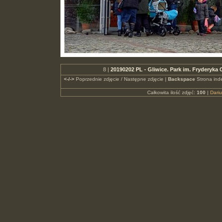
8 |
20190202 PL - Gliwice. Park im. Fryderyka
<-/->
Poprzednie zdjęcie / Następne zdjęcie |
Backspace
Strona ind
Całkowita ilość zdjęć:
100
|
Dari