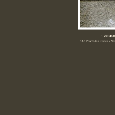
7 |
2019020
<-/->
Poprzednie zdjęcie / Nas