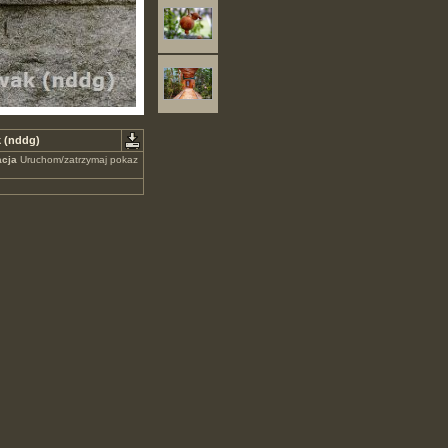
k (nddg)
cja
Uruchom/zatrzymaj pokaz