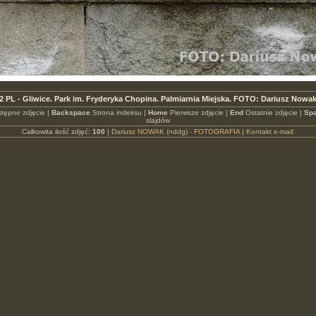
2 PL - Gliwice. Park im. Fryderyka Chopina. Palmiarnia Miejska. FOTO: Dariusz Nowa
tępne zdjęcie |
Backspace
Strona indeksu |
Home
Pierwsze zdjęcie |
End
Ostatnie zdjęcie |
Spa
slajdów
Całkowita ilość zdjęć:
100
|
Dariusz NOWAK (nddg) - FOTOGRAFIA
|
Kontakt e-mail: