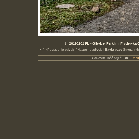
1 |
20190202 PL - Gliwice. Park im. Fryderyka
<-/->
Poprzednie zdjęcie / Następne zdjęcie |
Backspace
Strona ind
Całkowita ilość zdjęć:
100
|
Dari