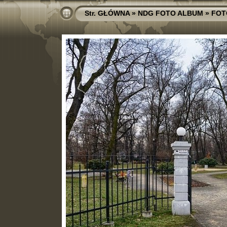
Str. GŁÓWNA
»
NDG FOTO ALBUM
»
FOT