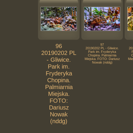
96
97
20190202 PL - Gliwice.
20
20190202 PL
Park im. Fryderyka
Chopina. Palmiarnia
C
- Gliwice.
Miejska. FOTO: Dariusz
Mie
Nowak (nddg)
Park im.
Fryderyka
Chopina.
Palmiarnia
Miejska.
FOTO:
Dariusz
Nowak
(nddg)