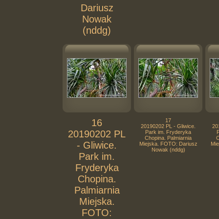
Dariusz
Nowak
(nddg)
16
17
20190202 PL - Gliwice.
20
20190202 PL
Park im. Fryderyka
Chopina. Palmiarnia
C
- Gliwice.
Miejska. FOTO: Dariusz
Mie
Nowak (nddg)
Park im.
Fryderyka
Chopina.
Palmiarnia
Miejska.
FOTO: