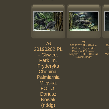
76
77
20190202 PL - Gliwice.
20
20190202 PL
Park im. Fryderyka
Chopina. Palmiarnia
C
- Gliwice.
Miejska. FOTO: Dariusz
Mie
Nowak (nddg)
Park im.
Fryderyka
Chopina.
Palmiarnia
Miejska.
FOTO:
Dariusz
Nowak
(nddg)