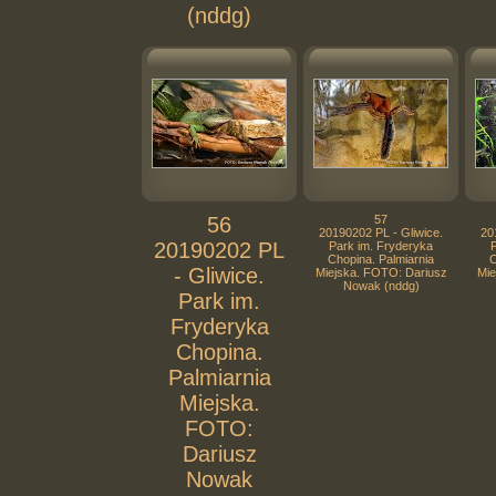
(nddg)
56
57
20190202 PL - Gliwice.
20
20190202 PL
Park im. Fryderyka
Chopina. Palmiarnia
C
- Gliwice.
Miejska. FOTO: Dariusz
Mie
Nowak (nddg)
Park im.
Fryderyka
Chopina.
Palmiarnia
Miejska.
FOTO:
Dariusz
Nowak