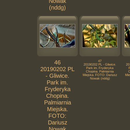
Nowak
(nddg)
46
47
20190202 PL - Gliwice.
20
20190202 PL
Park im. Fryderyka
Chopina. Palmiarnia
C
- Gliwice.
Miejska. FOTO: Dariusz
Mie
Nowak (nddg)
Park im.
Fryderyka
Chopina.
Palmiarnia
Miejska.
FOTO:
Dariusz
Nowak