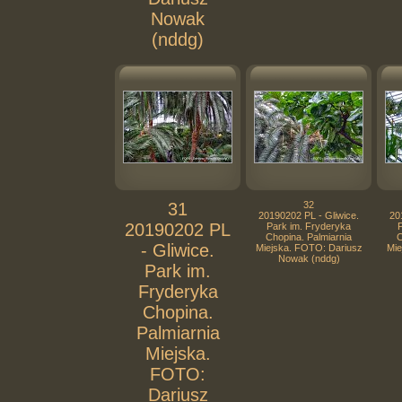
Nowak
(nddg)
31
32
20190202 PL - Gliwice.
20
20190202 PL
Park im. Fryderyka
Chopina. Palmiarnia
C
- Gliwice.
Miejska. FOTO: Dariusz
Mie
Nowak (nddg)
Park im.
Fryderyka
Chopina.
Palmiarnia
Miejska.
FOTO:
Dariusz