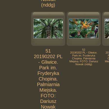
(nddg)
51
52
20190202 PL - Gliwice.
20
20190202 PL
Park im. Fryderyka
Chopina. Palmiarnia
C
- Gliwice.
Miejska. FOTO: Dariusz
Mie
Nowak (nddg)
Park im.
Fryderyka
Chopina.
Palmiarnia
Miejska.
FOTO:
Dariusz
Nowak