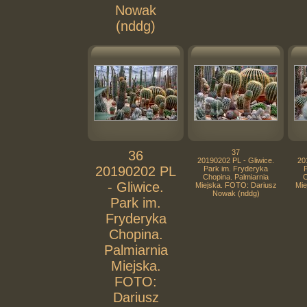
Nowak
(nddg)
36
37
20190202 PL - Gliwice.
20
20190202 PL
Park im. Fryderyka
Chopina. Palmiarnia
C
- Gliwice.
Miejska. FOTO: Dariusz
Mie
Nowak (nddg)
Park im.
Fryderyka
Chopina.
Palmiarnia
Miejska.
FOTO:
Dariusz