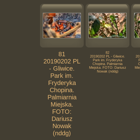
81
82
20190202 PL - Gliwice.
20
20190202 PL
Park im. Fryderyka
Chopina. Palmiarnia
C
- Gliwice.
Miejska. FOTO: Dariusz
Mie
Nowak (nddg)
Park im.
Fryderyka
Chopina.
Palmiarnia
Miejska.
FOTO:
Dariusz
Nowak
(nddg)