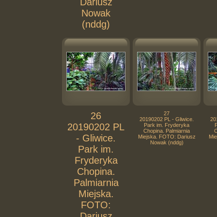
Dariusz
Nowak
(nddg)
26
27
20190202 PL - Gliwice.
20
20190202 PL
Park im. Fryderyka
Chopina. Palmiarnia
C
- Gliwice.
Miejska. FOTO: Dariusz
Mie
Nowak (nddg)
Park im.
Fryderyka
Chopina.
Palmiarnia
Miejska.
FOTO:
Dariusz