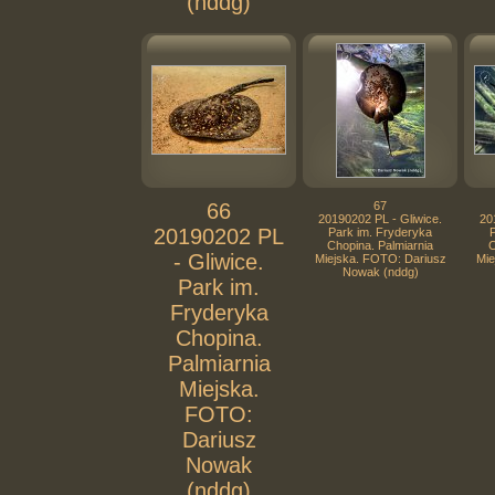
(nddg)
66
67
20190202 PL - Gliwice.
20
20190202 PL
Park im. Fryderyka
Chopina. Palmiarnia
C
- Gliwice.
Miejska. FOTO: Dariusz
Mie
Nowak (nddg)
Park im.
Fryderyka
Chopina.
Palmiarnia
Miejska.
FOTO:
Dariusz
Nowak
(nddg)