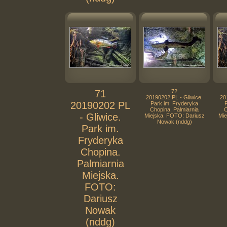
71
72
20190202 PL - Gliwice.
20
20190202 PL
Park im. Fryderyka
Chopina. Palmiarnia
C
- Gliwice.
Miejska. FOTO: Dariusz
Mie
Nowak (nddg)
Park im.
Fryderyka
Chopina.
Palmiarnia
Miejska.
FOTO:
Dariusz
Nowak
(nddg)