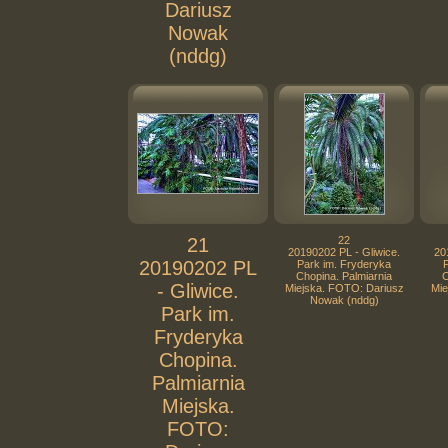
Dariusz
Nowak
(nddg)
21
22
20190202 PL - Gliwice.
20
20190202 PL
Park im. Fryderyka
Chopina. Palmiarnia
C
- Gliwice.
Miejska. FOTO: Dariusz
Mie
Nowak (nddg)
Park im.
Fryderyka
Chopina.
Palmiarnia
Miejska.
FOTO: