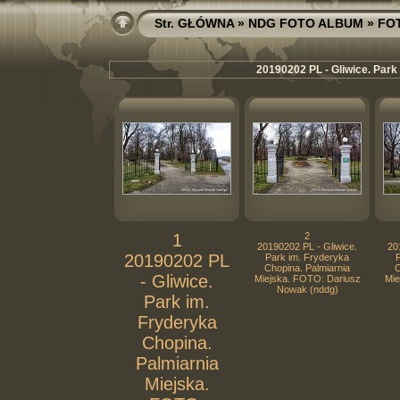
Str. GŁÓWNA
»
NDG FOTO ALBUM
»
FO
20190202 PL - Gliwice. Park
1
2
20190202 PL - Gliwice.
20
20190202 PL
Park im. Fryderyka
Chopina. Palmiarnia
C
- Gliwice.
Miejska. FOTO: Dariusz
Mie
Nowak (nddg)
Park im.
Fryderyka
Chopina.
Palmiarnia
Miejska.