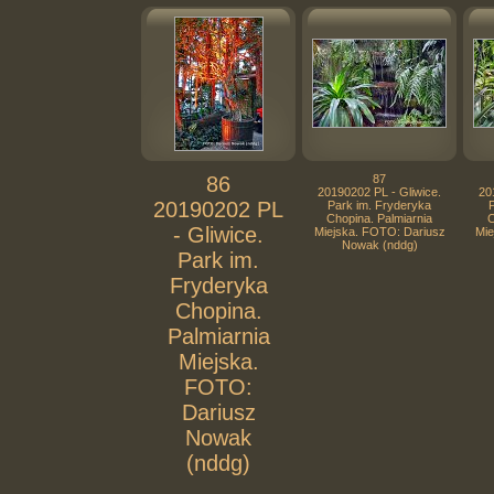
86
87
20190202 PL - Gliwice.
20
20190202 PL
Park im. Fryderyka
Chopina. Palmiarnia
C
- Gliwice.
Miejska. FOTO: Dariusz
Mie
Nowak (nddg)
Park im.
Fryderyka
Chopina.
Palmiarnia
Miejska.
FOTO:
Dariusz
Nowak
(nddg)