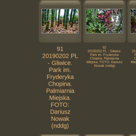
91
92
20190202 PL - Gliwice.
20
20190202 PL
Park im. Fryderyka
Chopina. Palmiarnia
C
- Gliwice.
Miejska. FOTO: Dariusz
Mie
Nowak (nddg)
Park im.
Fryderyka
Chopina.
Palmiarnia
Miejska.
FOTO:
Dariusz
Nowak
(nddg)