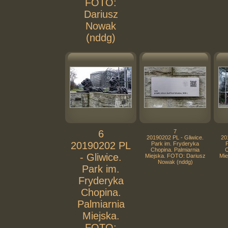
FOTO:
Dariusz
Nowak
(nddg)
6
7
20190202 PL - Gliwice.
20
20190202 PL
Park im. Fryderyka
Chopina. Palmiarnia
C
- Gliwice.
Miejska. FOTO: Dariusz
Mie
Nowak (nddg)
Park im.
Fryderyka
Chopina.
Palmiarnia
Miejska.
FOTO: