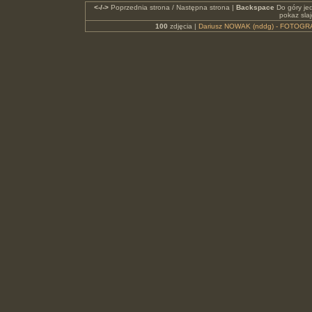
<-/->
Poprzednia strona / Następna strona |
Backspace
Do góry je
pokaz sla
100
zdjęcia |
Dariusz NOWAK (nddg) - FOTOGR