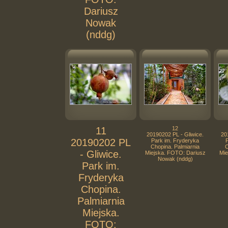
Dariusz
Nowak
(nddg)
11
12
20190202 PL - Gliwice.
20
20190202 PL
Park im. Fryderyka
Chopina. Palmiarnia
C
- Gliwice.
Miejska. FOTO: Dariusz
Mie
Nowak (nddg)
Park im.
Fryderyka
Chopina.
Palmiarnia
Miejska.
FOTO: