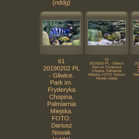
(nddg)
61
62
20190202 PL - Gliwice.
20
20190202 PL
Park im. Fryderyka
Chopina. Palmiarnia
C
- Gliwice.
Miejska. FOTO: Dariusz
Mie
Nowak (nddg)
Park im.
Fryderyka
Chopina.
Palmiarnia
Miejska.
FOTO:
Dariusz
Nowak