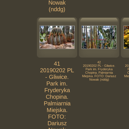
Nowak
(nddg)
41
42
20190202 PL - Gliwice.
20
20190202 PL
Park im. Fryderyka
Chopina. Palmiarnia
C
- Gliwice.
Miejska. FOTO: Dariusz
Mie
Nowak (nddg)
Park im.
Fryderyka
Chopina.
Palmiarnia
Miejska.
FOTO:
Dariusz