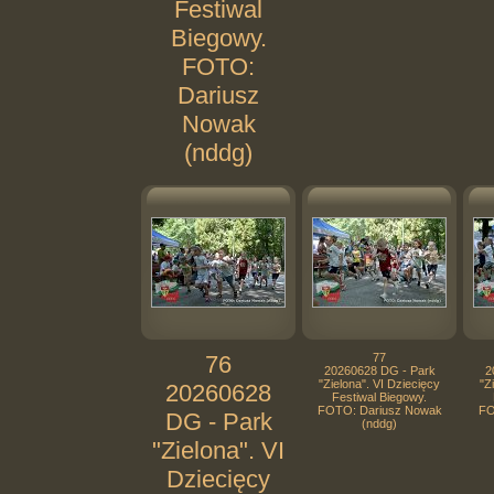
Festiwal
Biegowy.
FOTO:
Dariusz
Nowak
(nddg)
76
77
20260628 DG - Park
2
"Zielona". VI Dziecięcy
"Z
20260628
Festiwal Biegowy.
FOTO: Dariusz Nowak
FO
DG - Park
(nddg)
"Zielona". VI
Dziecięcy