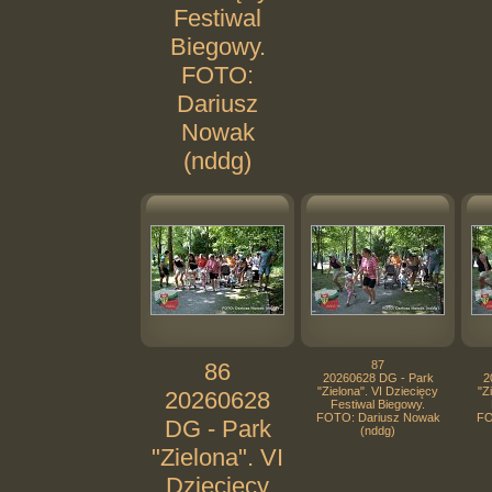
Festiwal
Biegowy.
FOTO:
Dariusz
Nowak
(nddg)
86
87
20260628 DG - Park
2
"Zielona". VI Dziecięcy
"Z
20260628
Festiwal Biegowy.
FOTO: Dariusz Nowak
FO
DG - Park
(nddg)
"Zielona". VI
Dziecięcy