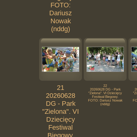
FOTO:
Dariusz
Nowak
(nddg)
21
22
20260628 DG - Park
2
"Zielona". VI Dziecięcy
"Z
20260628
Festiwal Biegowy.
FOTO: Dariusz Nowak
FO
DG - Park
(nddg)
"Zielona". VI
Dziecięcy
Festiwal
Biegowy.