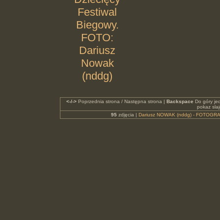
Festiwal
Biegowy.
FOTO:
Dariusz
Nowak
(nddg)
<-/->
Poprzednia strona / Następna strona |
Backspace
Do góry je
pokaz sla
95
zdjęcia |
Dariusz NOWAK (nddg) - FOTOGRA