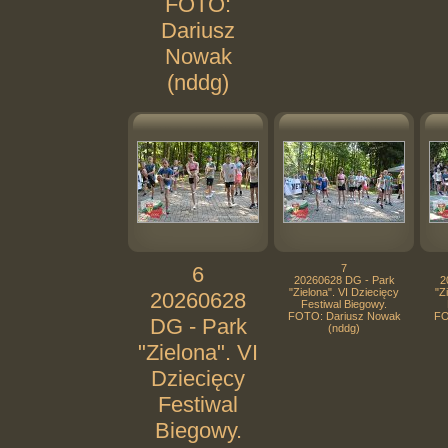
FOTO:
Dariusz
Nowak
(nddg)
6
7
20260628 DG - Park
2
"Zielona". VI Dziecięcy
"Z
20260628
Festiwal Biegowy.
FOTO: Dariusz Nowak
FO
DG - Park
(nddg)
"Zielona". VI
Dziecięcy
Festiwal
Biegowy.