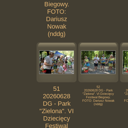
Biegowy.
FOTO:
Dariusz
Nowak
(nddg)
51
52
20260628 DG - Park
2
"Zielona". VI Dziecięcy
"Z
20260628
Festiwal Biegowy.
FOTO: Dariusz Nowak
FO
DG - Park
(nddg)
"Zielona". VI
Dziecięcy
Festiwal