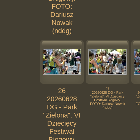
FOTO:
Dariusz
Nowak
(nddg)
26
27
20260628 DG - Park
2
"Zielona". VI Dziecięcy
"Z
20260628
Festiwal Biegowy.
FOTO: Dariusz Nowak
FO
DG - Park
(nddg)
"Zielona". VI
Dziecięcy
Festiwal
Biegowy.