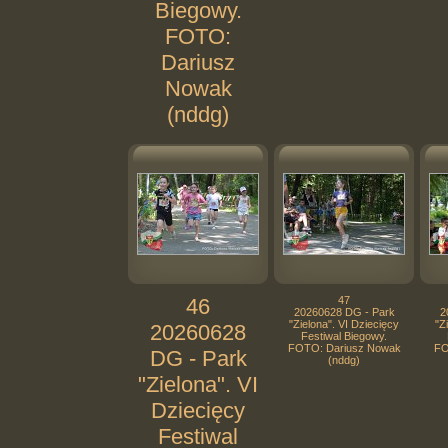
Biegowy.
FOTO:
Dariusz
Nowak
(nddg)
46
47
20260628 DG - Park
2
"Zielona". VI Dziecięcy
"Z
20260628
Festiwal Biegowy.
FOTO: Dariusz Nowak
FO
DG - Park
(nddg)
"Zielona". VI
Dziecięcy
Festiwal