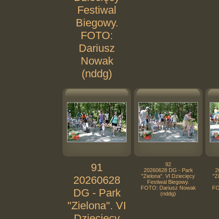
Festiwal
Biegowy.
FOTO:
Dariusz
Nowak
(nddg)
91
92
20260628 DG - Park
2
"Zielona". VI Dziecięcy
"Z
20260628
Festiwal Biegowy.
FOTO: Dariusz Nowak
FO
DG - Park
(nddg)
"Zielona". VI
Dziecięcy