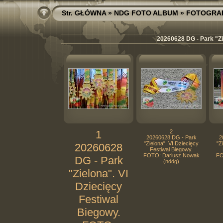
Str. GŁÓWNA
»
NDG FOTO ALBUM
»
FOTOGRA
20260628 DG - Park "Zi
1
2
20260628 DG - Park
2
"Zielona". VI Dziecięcy
"Z
20260628
Festiwal Biegowy.
FOTO: Dariusz Nowak
FO
DG - Park
(nddg)
"Zielona". VI
Dziecięcy
Festiwal
Biegowy.