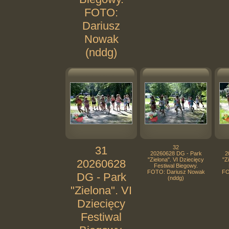
FOTO:
Dariusz
Nowak
(nddg)
31
32
20260628 DG - Park
2
"Zielona". VI Dziecięcy
"Z
20260628
Festiwal Biegowy.
FOTO: Dariusz Nowak
FO
DG - Park
(nddg)
"Zielona". VI
Dziecięcy
Festiwal