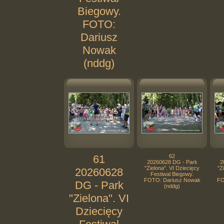
Biegowy.
FOTO:
Dariusz
Nowak
(nddg)
61
62
20260628 DG - Park
2
"Zielona". VI Dziecięcy
"Z
20260628
Festiwal Biegowy.
FOTO: Dariusz Nowak
FO
DG - Park
(nddg)
"Zielona". VI
Dziecięcy