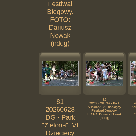
Festiwal
Biegowy.
FOTO:
Dariusz
Nowak
(nddg)
81
82
20260628 DG - Park
2
"Zielona". VI Dziecięcy
"Z
20260628
Festiwal Biegowy.
FOTO: Dariusz Nowak
FO
DG - Park
(nddg)
"Zielona". VI
Dziecięcy