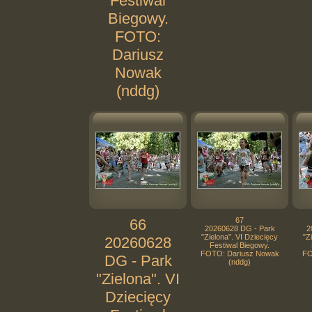
Festiwal
Biegowy.
FOTO:
Dariusz
Nowak
(nddg)
66
67
20260628 DG - Park
2
"Zielona". VI Dziecięcy
"Z
20260628
Festiwal Biegowy.
FOTO: Dariusz Nowak
FO
DG - Park
(nddg)
"Zielona". VI
Dziecięcy