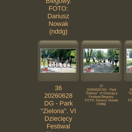
Biegowy.
FOTO:
Dariusz
Nowak
(nddg)
36
37
20260628 DG - Park
2
"Zielona". VI Dziecięcy
"Z
20260628
Festiwal Biegowy.
FOTO: Dariusz Nowak
FO
DG - Park
(nddg)
"Zielona". VI
Dziecięcy
Festiwal