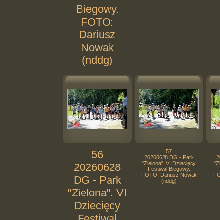
Biegowy.
FOTO:
Dariusz
Nowak
(nddg)
56
57
20260628 DG - Park
2
"Zielona". VI Dziecięcy
"Z
20260628
Festiwal Biegowy.
FOTO: Dariusz Nowak
FO
DG - Park
(nddg)
"Zielona". VI
Dziecięcy
Festiwal