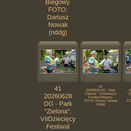
Biegowy.
FOTO:
Dariusz
Nowak
(nddg)
41
42
20260628 DG - Park
2
"Zielona". VI Dziecięcy
"Z
20260628
Festiwal Biegowy.
FOTO: Dariusz Nowak
FO
DG - Park
(nddg)
"Zielona".
VIiDziecięcy
Festiwal