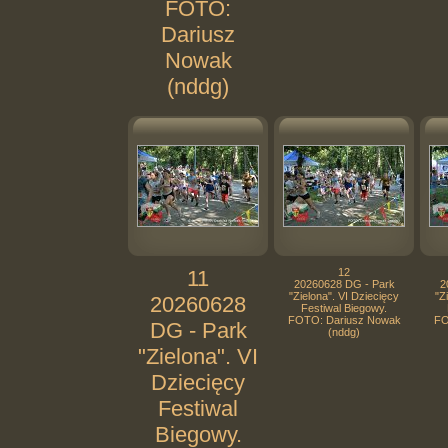
FOTO:
Dariusz
Nowak
(nddg)
11
12
20260628 DG - Park
2
"Zielona". VI Dziecięcy
"Z
20260628
Festiwal Biegowy.
FOTO: Dariusz Nowak
FO
DG - Park
(nddg)
"Zielona". VI
Dziecięcy
Festiwal
Biegowy.