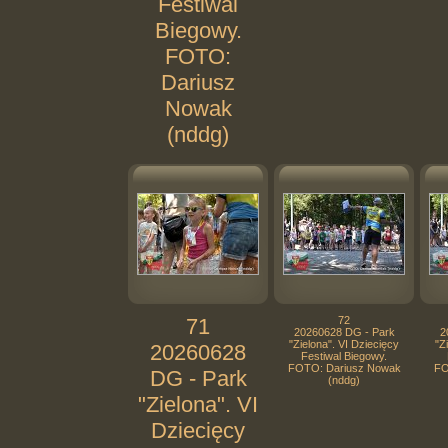
Festiwal
Biegowy.
FOTO:
Dariusz
Nowak
(nddg)
71
72
20260628 DG - Park
2
"Zielona". VI Dziecięcy
"Z
20260628
Festiwal Biegowy.
FOTO: Dariusz Nowak
FO
DG - Park
(nddg)
"Zielona". VI
Dziecięcy