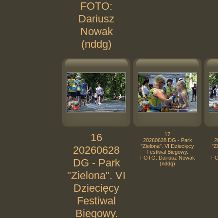
FOTO:
Dariusz
Nowak
(nddg)
16
17
20260628 DG - Park
2
"Zielona". VI Dziecięcy
"Z
20260628
Festiwal Biegowy.
FOTO: Dariusz Nowak
FO
DG - Park
(nddg)
"Zielona". VI
Dziecięcy
Festiwal
Biegowy.