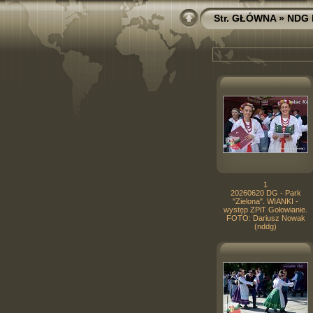
Str. GŁÓWNA
»
NDG 
1
20260620 DG - Park
"Zielona". WIANKI -
występ ZPiT Gołowianie.
FOTO: Dariusz Nowak
(nddg)