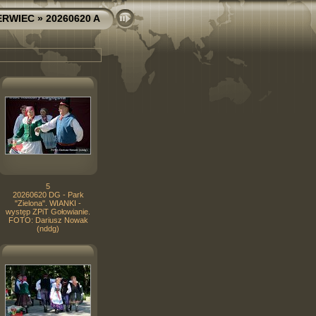
ERWIEC
» 20260620 A
5
20260620 DG - Park
"Zielona". WIANKI -
występ ZPiT Gołowianie.
FOTO: Dariusz Nowak
(nddg)