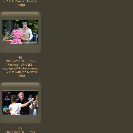
FOTO: Dariusz Nowak
(nddg)
60
20260620 DG - Park
"Zielona". WIANKI -
występ ZPiT Gołowianie.
FOTO: Dariusz Nowak
(nddg)
65
20260620 DG - Park