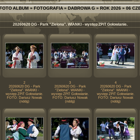
FOTO ALBUM
»
FOTOGRAFIA
»
DABROWA G
»
ROK 2026
»
06 CZ
20260620 DG - Park "Zielona". WIANKI - występ ZPiT Gołowianie.
2
3
4
20260620 DG - Park
20260620 DG - Park
20260620 DG - Park
"Zielona". WIANKI -
"Zielona". WIANKI -
"Zielona". WIANKI -
występ ZPiT Gołowianie.
występ ZPiT Gołowianie.
występ ZPiT Gołowianie.
FOTO: Dariusz Nowak
FOTO: Dariusz Nowak
FOTO: Dariusz Nowak
(nddg)
(nddg)
(nddg)