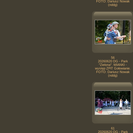
FOTO: Dariusz Nowak
(nddg)
56
20260620 DG - Park
"Zielona". WIANKI -
występ ZPiT Gołowianie.
FOTO: Dariusz Nowak
(nddg)
61
20260620 DG - Park