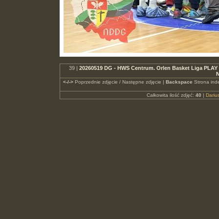
39 |
20260519 DG - HWS Centrum. Orlen Basket Liga PLAY
N
<-/->
Poprzednie zdjęcie / Następne zdjęcie |
Backspace
Strona ind
Całkowita ilość zdjęć:
40
|
Dari