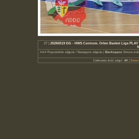
37 |
20260519 DG - HWS Centrum. Orlen Basket Liga PLAY
N
<-/->
Poprzednie zdjęcie / Następne zdjęcie |
Backspace
Strona ind
Całkowita ilość zdjęć:
40
|
Dari