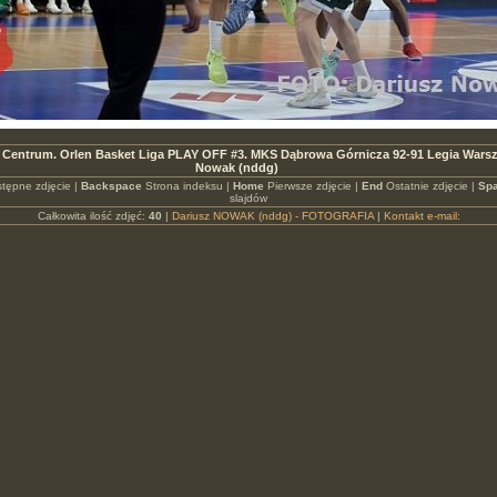
Centrum. Orlen Basket Liga PLAY OFF #3. MKS Dąbrowa Górnicza 92-91 Legia Wars
Nowak (nddg)
tępne zdjęcie |
Backspace
Strona indeksu |
Home
Pierwsze zdjęcie |
End
Ostatnie zdjęcie |
Spa
slajdów
Całkowita ilość zdjęć:
40
|
Dariusz NOWAK (nddg) - FOTOGRAFIA
|
Kontakt e-mail: