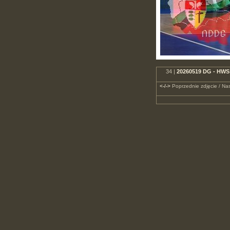
34 |
20260519 DG - HWS 
<-/->
Poprzednie zdjęcie / Nas