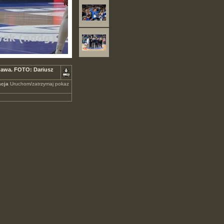
zawa. FOTO: Dariusz
cja
Uruchom/zatrzymaj pokaz