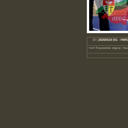
33 |
20260519 DG - HWS 
<-/->
Poprzednie zdjęcie / Nas