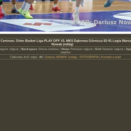
Centrum. Orlen Basket Liga PLAY OFF #3. MKS Dąbrowa Górnicza 92-91 Legia Wars
Nowak (nddg)
tępne zdjęcie |
Backspace
Strona indeksu |
Home
Pierwsze zdjęcie |
End
Ostatnie zdjęcie |
Spa
slajdów
Całkowita ilość zdjęć:
40
|
Dariusz NOWAK (nddg) - FOTOGRAFIA
|
Kontakt e-mail: