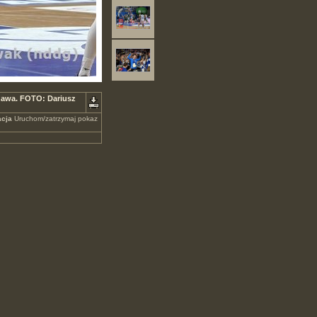
zawa. FOTO: Dariusz
cja
Uruchom/zatrzymaj pokaz