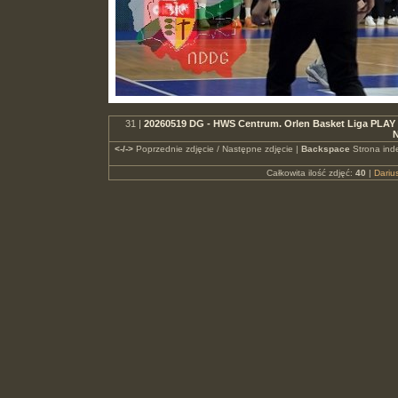
31 |
20260519 DG - HWS Centrum. Orlen Basket Liga PLAY
N
<-/->
Poprzednie zdjęcie / Następne zdjęcie |
Backspace
Strona ind
Całkowita ilość zdjęć:
40
|
Dari