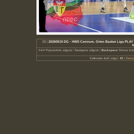
28 |
20260519 DG - HWS Centrum. Orlen Basket Liga PLAY
N
<-/->
Poprzednie zdjęcie / Następne zdjęcie |
Backspace
Strona ind
Całkowita ilość zdjęć:
40
|
Dari