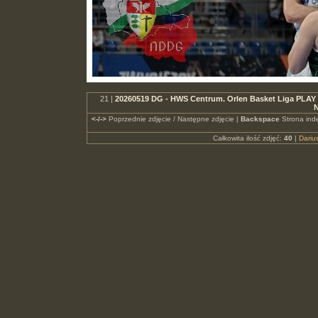
21 |
20260519 DG - HWS Centrum. Orlen Basket Liga PLAY
N
<-/->
Poprzednie zdjęcie / Następne zdjęcie |
Backspace
Strona ind
Całkowita ilość zdjęć:
40
|
Dari