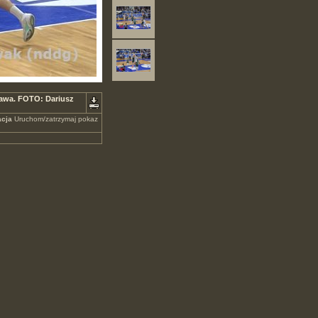
awa. FOTO: Dariusz
cja
Uruchom/zatrzymaj pokaz