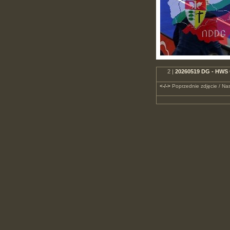
2 |
20260519 DG - HWS 
<-/->
Poprzednie zdjęcie / Nas