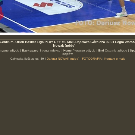
Centrum. Orlen Basket Liga PLAY OFF #3. MKS Dąbrowa Górnicza 92-91 Legia Warsz
Nowak (nddg)
tępne zdjęcie |
Backspace
Strona indeksu |
Home
Pierwsze zdjęcie |
End
Ostatnie zdjęcie |
Spa
slajdów
Całkowita ilość zdjęć:
40
|
Dariusz NOWAK (nddg) - FOTOGRAFIA
|
Kontakt e-mail: