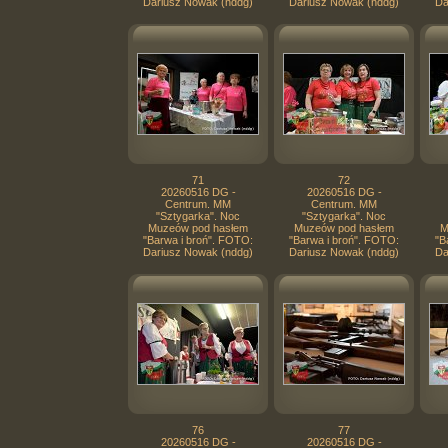
Dariusz Nowak (nddg)
Dariusz Nowak (nddg)
Da
71
72
20260516 DG -
20260516 DG -
Centrum. MM
Centrum. MM
"Sztygarka". Noc
"Sztygarka". Noc
Muzeów pod hasłem
Muzeów pod hasłem
M
"Barwa i broń". FOTO:
"Barwa i broń". FOTO:
"B
Dariusz Nowak (nddg)
Dariusz Nowak (nddg)
Da
76
77
20260516 DG -
20260516 DG -