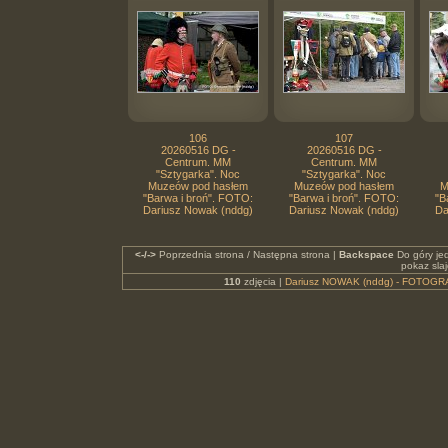
106
107
20260516 DG -
20260516 DG -
Centrum. MM
Centrum. MM
"Sztygarka". Noc
"Sztygarka". Noc
Muzeów pod hasłem
Muzeów pod hasłem
M
"Barwa i broń". FOTO:
"Barwa i broń". FOTO:
"B
Dariusz Nowak (nddg)
Dariusz Nowak (nddg)
Da
<-/->
Poprzednia strona / Następna strona |
Backspace
Do góry je
pokaz sla
110
zdjęcia |
Dariusz NOWAK (nddg) - FOTOGR