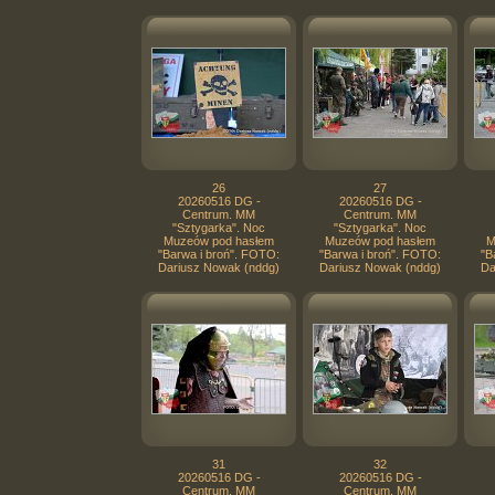
26
27
20260516 DG -
20260516 DG -
Centrum. MM
Centrum. MM
"Sztygarka". Noc
"Sztygarka". Noc
Muzeów pod hasłem
Muzeów pod hasłem
M
"Barwa i broń". FOTO:
"Barwa i broń". FOTO:
"B
Dariusz Nowak (nddg)
Dariusz Nowak (nddg)
Da
31
32
20260516 DG -
20260516 DG -
Centrum. MM
Centrum. MM