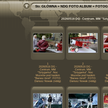
Str. GŁÓWNA
»
NDG FOTO ALBUM
»
FOTOG
20260516 DG - Centrum. MM "Szty
1
2
20260516 DG -
20260516 DG -
Centrum. MM
Centrum. MM
"Sztygarka". Noc
"Sztygarka". Noc
Muzeów pod hasłem
Muzeów pod hasłem
M
"Barwa i broń". FOTO:
"Barwa i broń". FOTO:
"B
Dariusz Nowak (nddg)
Dariusz Nowak (nddg)
Da