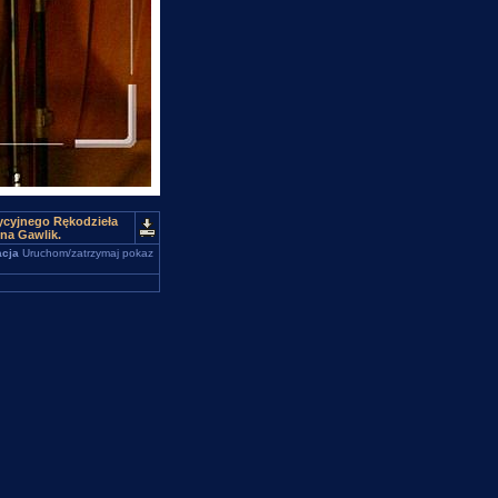
ycyjnego Rękodzieła
na Gawlik.
cja
Uruchom/zatrzymaj pokaz