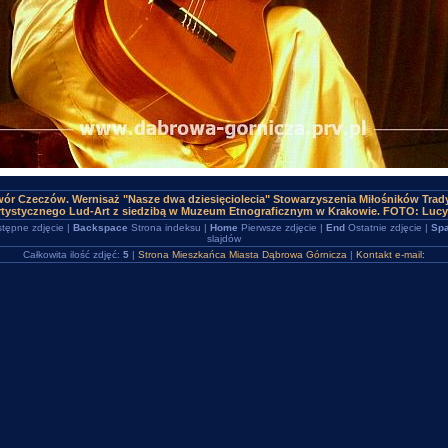
ór Czeczów. Wernisaż "Nasze dwa dziesięciolecia" Stowarzyszenia Miłośników Trad
tystycznego Lud-Art z siedzibą w Muzeum Etnograficznym w Krakowie. FOTO: Lucy
tępne zdjęcie |
Backspace
Strona indeksu |
Home
Pierwsze zdjęcie |
End
Ostatnie zdjęcie |
Spa
slajdów
Całkowita ilość zdjęć:
5
|
Strona Mieszkańca Miasta Dąbrowa Górnicza
|
Kontakt e-mail: