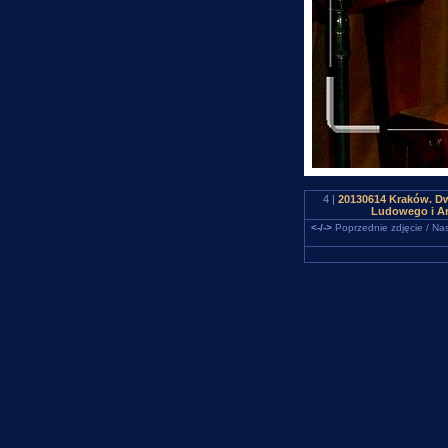
4 |
20130614 Kraków. Dw
Ludowego i Ar
<-/->
Poprzednie zdjęcie / Nas