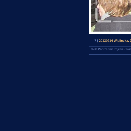
7 |
20130214 Wieliczka.
<-/->
Poprzednie zdjęcie / Nas