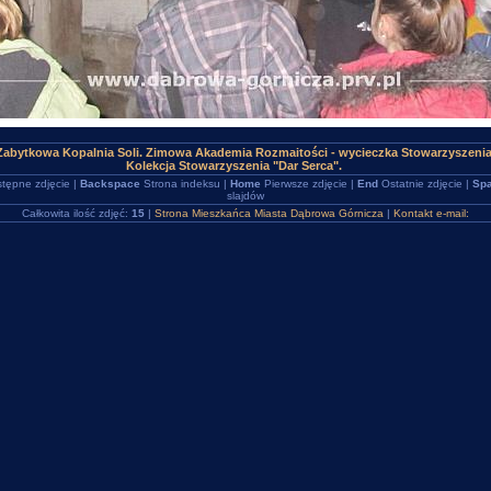
 Zabytkowa Kopalnia Soli. Zimowa Akademia Rozmaitości - wycieczka Stowarzyszenia
Kolekcja Stowarzyszenia "Dar Serca".
tępne zdjęcie |
Backspace
Strona indeksu |
Home
Pierwsze zdjęcie |
End
Ostatnie zdjęcie |
Spa
slajdów
Całkowita ilość zdjęć:
15
|
Strona Mieszkańca Miasta Dąbrowa Górnicza
|
Kontakt e-mail: